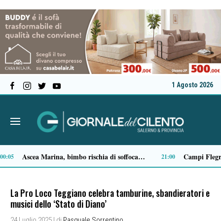
1 Agosto 2026
Milan in lutto, addio a Franco Baresi: il commosso saluto del club
13:53
La Pro Loco Teggiano celebra tamburine, sbandieratori e
musici dello ‘Stato di Diano’
24 Luglio 2025
| di
Pasquale Sorrentino