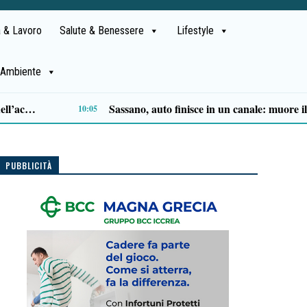
 & Lavoro
Salute & Benessere
Lifestyle
Ambiente
È morto don Antonio Mazzi, il prete degli ultimi fondò la Fondazione Exodus
19:41
PUBBLICITÀ