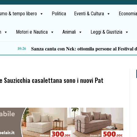
ismo & tempo libero
Politica
Eventi & Cultura
Economia
h
Motori e Nautica
Animali
Leggi & Giustizia
Campi Flegrei, dopo il sisma proseguono i controlli: paura tra i residenti
19:47
 e Sauzicchia casalettana sono i nuovi Pat