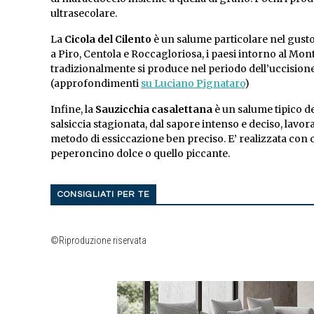
ultrasecolare.
La
Cicola del Cilento
è un salume particolare nel gust
a Piro, Centola e Roccagloriosa, i paesi intorno al Mon
tradizionalmente si produce nel periodo dell’uccisione
(approfondimenti
su Luciano Pignataro
)
Infine, la
Sauzicchia casalettana
è un salume tipico d
salsiccia stagionata, dal sapore intenso e deciso, lav
metodo di essiccazione ben preciso. E’ realizzata con c
peperoncino dolce o quello piccante.
CONSIGLIATI PER TE
©Riproduzione riservata