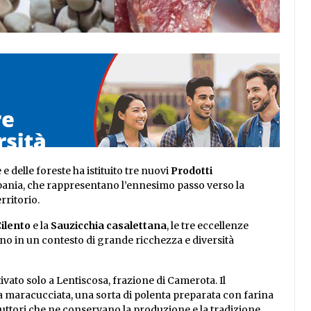
e delle foreste ha istituito tre nuovi
Prodotti
ania, che rappresentano l’ennesimo passo verso la
rritorio.
Cilento
e la
Sauzicchia casalettana
, le tre eccellenze
no in un contesto di grande ricchezza e diversità
vato solo a Lentiscosa, frazione di Camerota. Il
 la maracucciata, una sorta di polenta preparata con farina
uttori che ne conservano la produzione e la tradizione