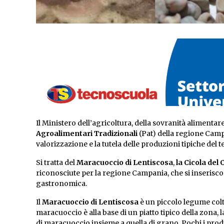
Il Ministero dell’agricoltura, della sovranità alimentare 
Agroalimentari Tradizionali
(Pat) della regione Camp
valorizzazione e la tutela delle produzioni tipiche del te
Si tratta del
Maracuoccio di Lentiscosa
,
la Cicola del 
riconosciute per la regione Campania, che si inserisco
gastronomica.
Il
Maracuoccio di Lentiscosa
è un piccolo legume colti
maracuoccio è alla base di un piatto tipico della zona,
di maracuoccio insieme a quella di grano. Pochi i prod