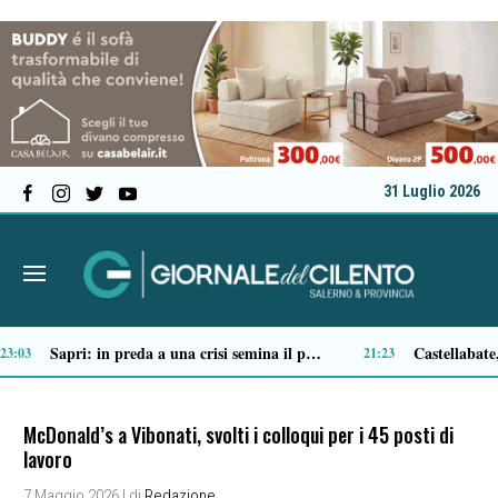
31 Luglio 2026
Tortorella celebra la Fiera di San Basilio: tra antichi mestieri, bestiame e la musica della Bandabardò
14:49
McDonald’s a Vibonati, svolti i colloqui per i 45 posti di
lavoro
7 Maggio 2026
| di
Redazione