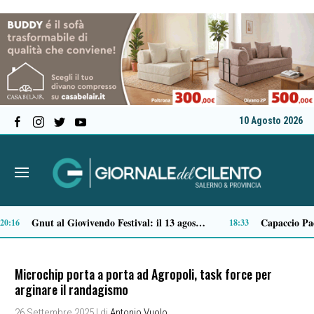
10 Agosto 2026
Portici, due persone trovate morte in casa: una vittima è 44enne di Vallo della Lucania
Incendio vicino alla ferrovia a Polla, minacciate alcune abitazioni
15:07
14:58
Microchip porta a porta ad Agropoli, task force per
arginare il randagismo
26 Settembre 2025
| di
Antonio Vuolo