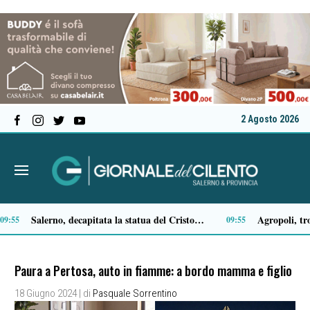
2 Agosto 2026
Sapri, successo per “The Angel Voices in Gospel”: il lungomare si accende di musica e applausi
Il mio vicino ha un cane che abbaia a tutte le ore del giorno e della notte: cosa posso fare?
19:08
16:29
Paura a Pertosa, auto in fiamme: a bordo mamma e figlio
18 Giugno 2024
| di
Pasquale Sorrentino