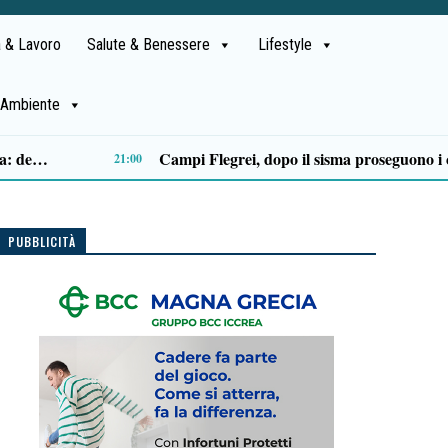
 & Lavoro
Salute & Benessere
Lifestyle
Ambiente
Castellabate, Spinelli e Di Luccia uniscono le forze in vista delle comunali 2027
13:32
PUBBLICITÀ