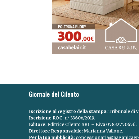
Giornale del Cilento
Iscrizione al registro della stampa:
Tribunale di V
Iscrizione ROC:
n° 33606/2019.
Editore:
Editrice Cilento SRL – P.iva 05832750656.
Direttore Responsabile:
Marianna Vallone.
Per la tua pubblicità:
concessionaria@paganicaepa