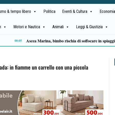
ismo & tempo libero
Politica
Eventi & Cultura
Economia
h
Motori e Nautica
Animali
Leggi & Giustizia
Milan in lutto, addio a Franco Baresi: il commosso saluto del club
13:53
rada: in fiamme un carrello con una piccola