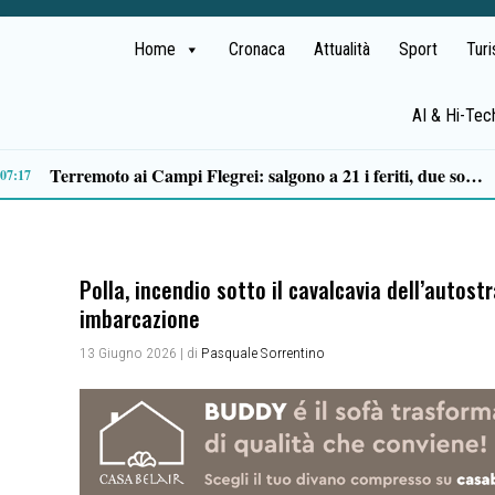
Home
Cronaca
Attualità
Sport
Tur
AI & Hi-Tec
Il MOA di Eboli ottiene il riconoscimento di Museo di interesse regionale
14:14
Polla, incendio sotto il cavalcavia dell’autost
imbarcazione
13 Giugno 2026
| di
Pasquale Sorrentino