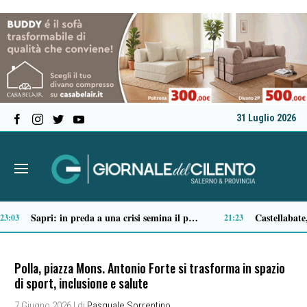
31 Luglio 2026
Tortorella celebra la Fiera di San Basilio: tra antichi mestieri, bestiame e la musica della Bandabardò
14:51
14:49
Polla, piazza Mons. Antonio Forte si trasforma in spazio
di sport, inclusione e salute
7 Giugno 2026
| di
Pasquale Sorrentino