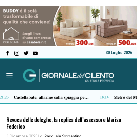
30 Luglio 2026
Premio Terre del Bussento, si alza il sipario: stasera Roberto Fico apre l’11ª edizione
14:49
14:35
Revoca delle deleghe, la replica dell’assessore Marisa
Federico
1 Dicembre 2025
| di
Pasquale Sorrentino