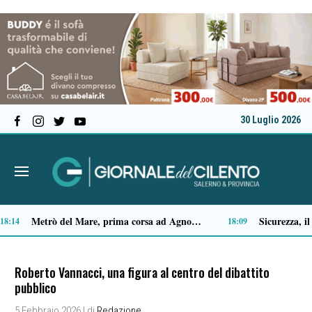
30 Luglio 2026
Capaccio Paestum spazio di legalità: oltre 43 ettari di beni confiscati destinati a progetti sociali
14:35
14:14
Roberto Vannacci, una figura al centro del dibattito
pubblico
5 Febbraio 2026
| di
Redazione