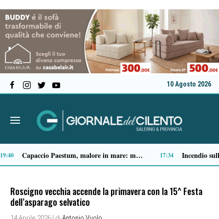
10 Agosto 2026
Spari a Pastena, il ventenne ferito lascia l’ospedale: si indaga sul vero obiettivo
09:04
Roscigno vecchia accende la primavera con la 15^ Festa
dell’asparago selvatico
14 Aprile 2026
| di
Antonio Vuolo