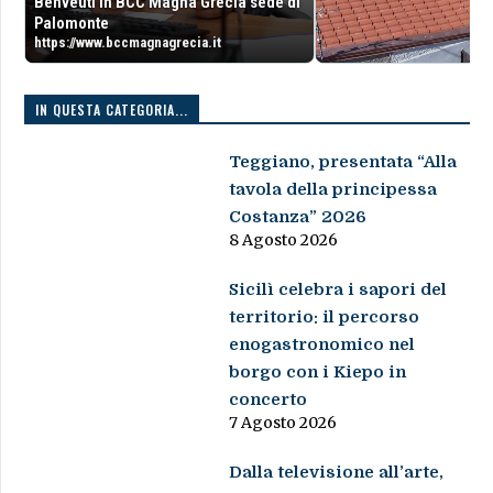
Benveuti in BCC Magna Grecia sede di
Palomonte
https://www.bccmagnagrecia.it
IN QUESTA CATEGORIA...
Teggiano, presentata “Alla
tavola della principessa
Costanza” 2026
8 Agosto 2026
Sicilì celebra i sapori del
territorio: il percorso
enogastronomico nel
borgo con i Kiepo in
concerto
7 Agosto 2026
Dalla televisione all’arte,