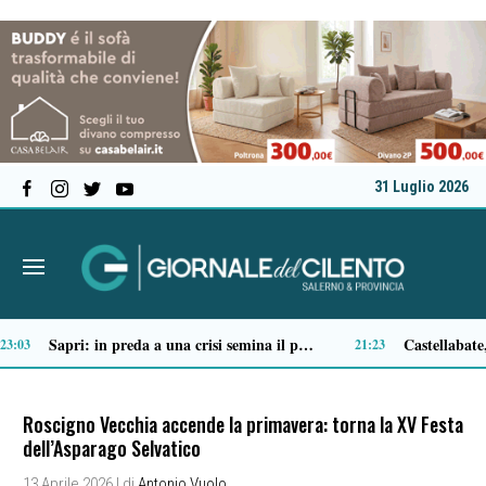
31 Luglio 2026
Tortorella celebra la Fiera di San Basilio: tra antichi mestieri, bestiame e la musica della Bandabardò
14:49
Roscigno Vecchia accende la primavera: torna la XV Festa
dell’Asparago Selvatico
13 Aprile 2026
| di
Antonio Vuolo