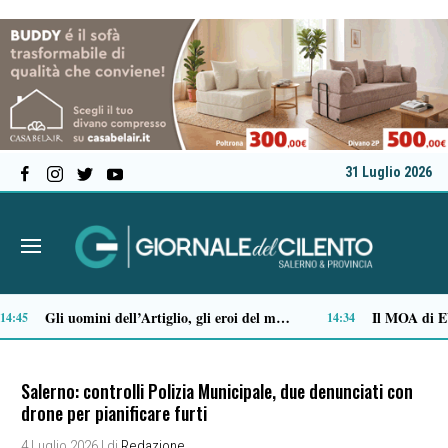
31 Luglio 2026
Come vestirsi in stile preppy: i capi indispensabili
Stipendi incompleti al Dea di Nocera, Pagani e Scafati. Nursind: «Chi sbaglia deve risponderne»
12:29
12:08
Salerno: controlli Polizia Municipale, due denunciati con
drone per pianificare furti
4 Luglio 2026
| di
Redazione