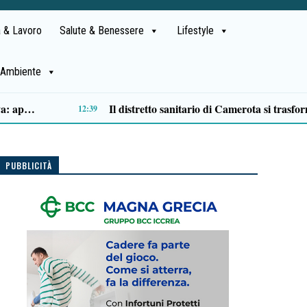
 & Lavoro
Salute & Benessere
Lifestyle
Ambiente
Traffico di cocaina dal Sud America, la coppia arrestata è di Buonabitacolo: avrebbe rifornito il Vallo di Diano
10:12
PUBBLICITÀ