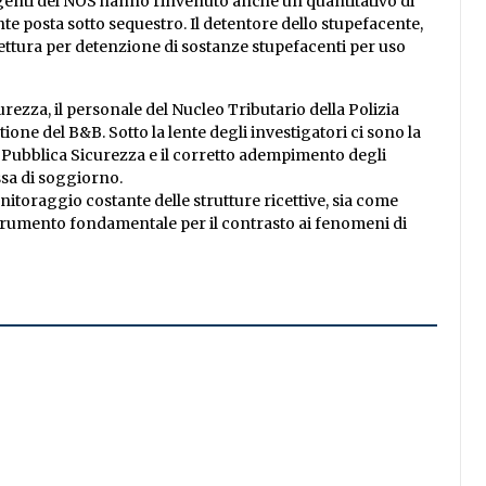
i agenti del NOS hanno rinvenuto anche un quantitativo di
e posta sotto sequestro. Il detentore dello stupefacente,
efettura per detenzione di sostanze stupefacenti per uso
urezza, il personale del Nucleo Tributario della Polizia
one del B&B. Sotto la lente degli investigatori ci sono la
i Pubblica Sicurezza e il corretto adempimento degli
assa di soggiorno.
toraggio costante delle strutture ricettive, sia come
strumento fondamentale per il contrasto ai fenomeni di