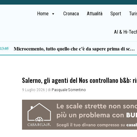
Home
Cronaca
Attualità
Sport
Tur
AI & Hi-Tec
Al Festival dell’Aspide arriva “Il tempo delle radici”: un cammino immersivo tra memoria, mindfulness e sapori
10:54
Salerno, gli agenti del Nos controllano b&b: r
9 Luglio 2026
| di
Pasquale Sorrentino