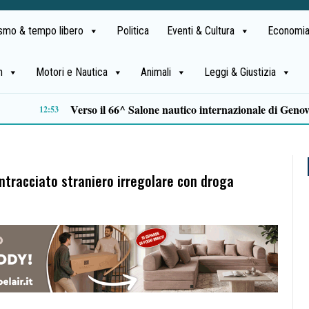
ismo & tempo libero
Politica
Eventi & Cultura
Economia
h
Motori e Nautica
Animali
Leggi & Giustizia
Tamponamento sulla litoranea di Pontecagnano: due ragazze ferite, madre e figlia illese
10:33
intracciato straniero irregolare con droga