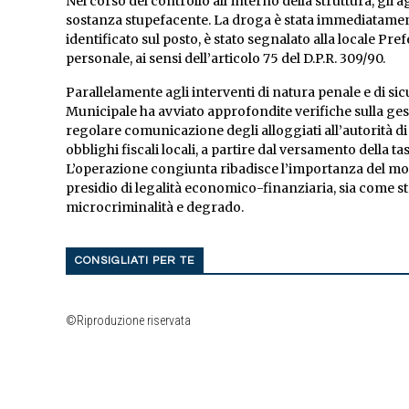
Nel corso del controllo all’interno della struttura, gl
sostanza stupefacente. La droga è stata immediatament
identificato sul posto, è stato segnalato alla locale Pr
personale, ai sensi dell’articolo 75 del D.P.R. 309/90.
Parallelamente agli interventi di natura penale e di sic
Municipale ha avviato approfondite verifiche sulla gesti
regolare comunicazione degli alloggiati all’autorità d
obblighi fiscali locali, a partire dal versamento della t
L’operazione congiunta ribadisce l’importanza del moni
presidio di legalità economico-finanziaria, sia come 
microcriminalità e degrado.
CONSIGLIATI PER TE
©Riproduzione riservata