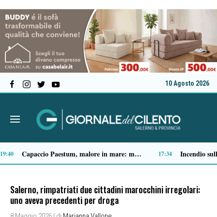
10 Agosto 2026
Spari a Pastena, il ventenne ferito lascia l’ospedale: si indaga sul vero obiettivo
:05
09:04
Salerno, rimpatriati due cittadini marocchini irregolari:
uno aveva precedenti per droga
8 Maggio 2026
| di
Marianna Vallone