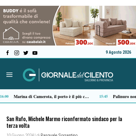
9 Agosto 2026
Ordigno bellico riaffiora in un terreno di Battipaglia: scatta la messa in sicurezza
09:03
09:01
San Rufo, Michele Marmo riconfermato sindaco per la
terza volta
10 Giugno 2024
| di
Pasquale Sorrentino