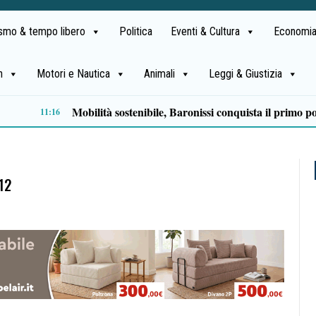
ismo & tempo libero
Politica
Eventi & Cultura
Economia
h
Motori e Nautica
Animali
Leggi & Giustizia
Serie C, ecco il calendario della Salernitana: debutto all’Arechi contro il Sorrento
09:22
12