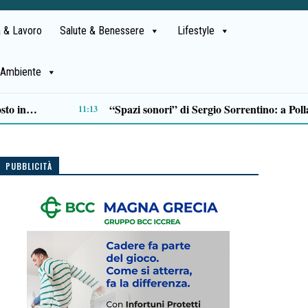
 & Lavoro
Salute & Benessere
Lifestyle
Ambiente
Esodo estivo, weekend da bollino nero: oltre 26 milioni di spostamenti sulle strade Anas
09:15
PUBBLICITÀ