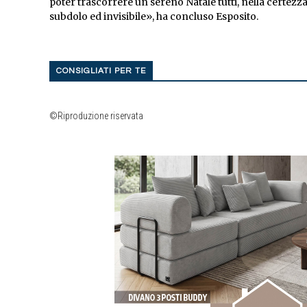
poter trascorrere un sereno Natale tutti, nella certez
subdolo ed invisibile», ha concluso Esposito.
CONSIGLIATI PER TE
©Riproduzione riservata