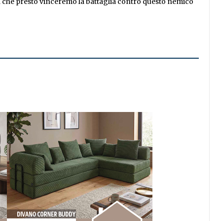
za che presto vinceremo la battaglia contro questo nemico