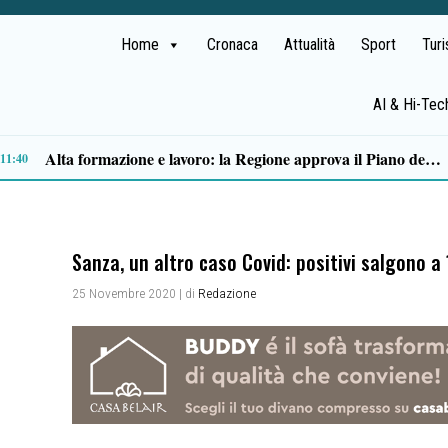
Home
Cronaca
Attualità
Sport
Tur
AI & Hi-Tec
San Mauro la Bruca, nasce “La Ritornanza”: due giorni di arte e cultura contro lo spopolamento
09:28
Sanza, un altro caso Covid: positivi salgono a 
25 Novembre 2020
| di
Redazione