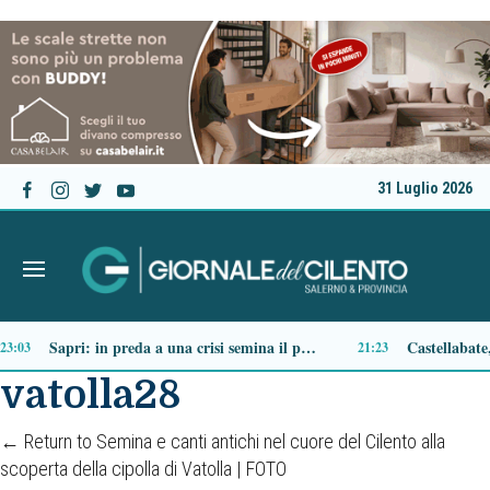
31 Luglio 2026
Ascea, nuova giunta per Sansone: Filippo Dragone vicesindaco, Egidio Criscuolo assessore ai Lavori Pubblici
14:51
vatolla28
←
Return to Semina e canti antichi nel cuore del Cilento alla
scoperta della cipolla di Vatolla | FOTO