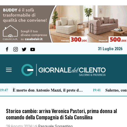
31 Luglio 2026
Castellabate, Spinelli e Di Luccia uniscono le forze in vista delle comunali 2027
Ascea, Pietro D’Angiolillo: «La nuova giunta guarda al futuro, con gli occhi del passato»
13:32
13
Storico cambio: arriva Veronica Pastori, prima donna al
comando della Compagnia di Sala Consilina
28 Agosto 2024
| di
Pasquale Sorrentino