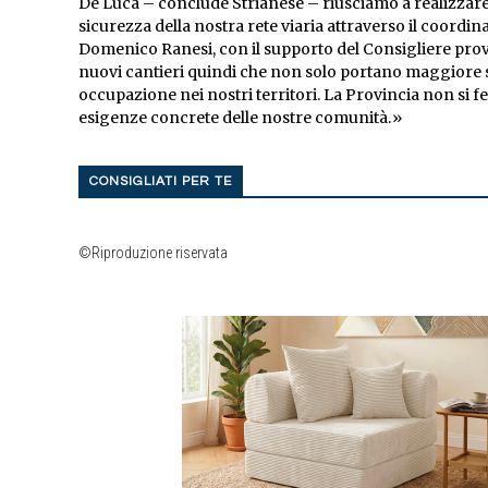
De Luca – conclude Strianese – riusciamo a realizzare 
sicurezza della nostra rete viaria attraverso il coordin
Domenico Ranesi, con il supporto del Consigliere prov
nuovi cantieri quindi che non solo portano maggiore s
occupazione nei nostri territori. La Provincia non si f
esigenze concrete delle nostre comunità.»
CONSIGLIATI PER TE
©Riproduzione riservata