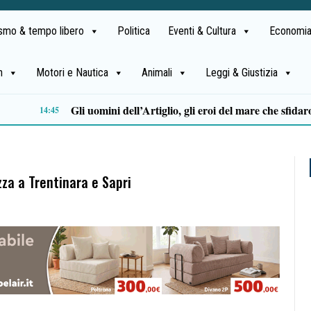
ismo & tempo libero
Politica
Eventi & Cultura
Economia
h
Motori e Nautica
Animali
Leggi & Giustizia
Stipendi incompleti al Dea di Nocera, Pagani e Scafati. Nursind: «Chi sbaglia deve risponderne»
12:08
zza a Trentinara e Sapri