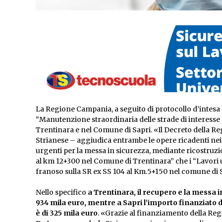
La Regione Campania, a seguito di protocollo d’intesa c
“Manutenzione straordinaria delle strade di interesse 
Trentinara e nel Comune di Sapri. «Il Decreto della Re
Strianese – aggiudica entrambe le opere ricadenti nei 
urgenti per la messa in sicurezza, mediante ricostruzio
al km 12+300 nel Comune di Trentinara” che i “Lavori u
franoso sulla SR ex SS 104 al Km.5+150 nel comune di 
Nello specifico
a Trentinara, il recupero e la messa i
934 mila euro, mentre a Sapri l’importo finanziato de
è di 325 mila euro
. «Grazie al finanziamento della Re