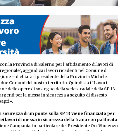
on la Provincia di Salerno per l’affidamento di lavori di
regionale”, aggiudica i lavori ricadenti nel Comune di
gione – dichiara il presidente della Provincia Michele
due Comuni del nostro territorio. Quindi sia i “Lavori
ne delle opere di sostegno della sede stradale della SP 13
rgenti per la messa in sicurezza a seguito di dissesto
Sapri».
n sicurezza di un ponte sulla SP 13 viene finanziato per
i lavori di messa in sicurezza della frana con palificata
gione Campania, in particolare del Presidente On. Vincenzo