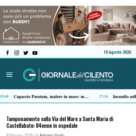
10 Agosto 2026
Vallo della Lucania, furto al “San Luca”: svuotati tre distributori automatici
Trattore si ribalta nelle campagne del Cilento, muore 70enne
17:02
19:40
Tamponamento sulla Via del Mare a Santa Maria di
Castellabate: 84enne in ospedale
8 Maggio 2026
| di
Antonio Vuolo