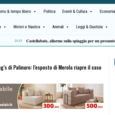
ismo & tempo libero
Politica
Eventi & Cultura
Economia
h
Motori e Nautica
Animali
Leggi & Giustizia
Premio Terre del Bussento, si alza il sipario: stasera Roberto Fico apre l’11ª edizione
14:35
’s di Palinuro: l’esposto di Merola riapre il caso