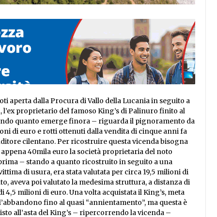
ti aperta dalla Procura di Vallo della Lucania in seguito a
l’ex proprietario del famoso King’s di Palinuro finito al
econdo quanto emerge finora – riguarda il pignoramento da
ni di euro e rotti ottenuti dalla vendita di cinque anni fa
enditore cilentano. Per ricostruire questa vicenda bisogna
i appena 40mila euro la società proprietaria del noto
 prima – stando a quanto ricostruito in seguito a una
ittima di usura, era stata valutata per circa 19,5 milioni di
nto, aveva poi valutato la medesima struttura, a distanza di
 di 4,5 milioni di euro. Una volta acquistata il King’s, meta
o l’abbandono fino al quasi “annientamento”, ma questa è
isto all’asta del King’s – ripercorrendo la vicenda –