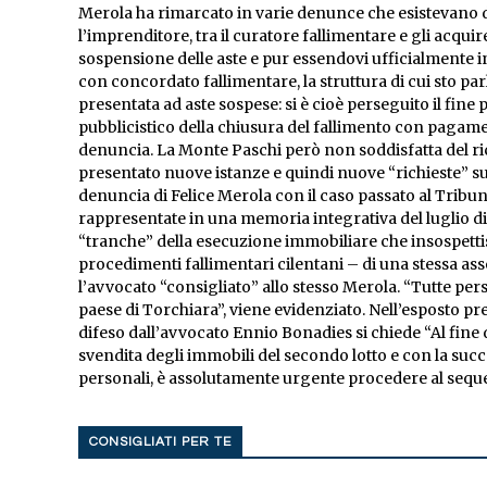
Merola ha rimarcato in varie denunce che esistevano dei
l’imprenditore, tra il curatore fallimentare e gli acqui
sospensione delle aste e pur essendovi ufficialmente in
con concordato fallimentare, la struttura di cui sto par
presentata ad aste sospese: si è cioè perseguito il fine p
pubblicistico della chiusura del fallimento con pagament
denuncia. La Monte Paschi però non soddisfatta del ri
presentato nuove istanze e quindi nuove “richieste” su
denuncia di Felice Merola con il caso passato al Tribun
rappresentate in una memoria integrativa del luglio di
“tranche” della esecuzione immobiliare che insospetti
procedimenti fallimentari cilentani – di una stessa ass
l’avvocato “consigliato” allo stesso Merola. “Tutte pe
paese di Torchiara”, viene evidenziato. Nell’esposto pr
difeso dall’avvocato Ennio Bonadies si chiede “Al fine d
svendita degli immobili del secondo lotto e con la succe
personali, è assolutamente urgente procedere al seques
CONSIGLIATI PER TE