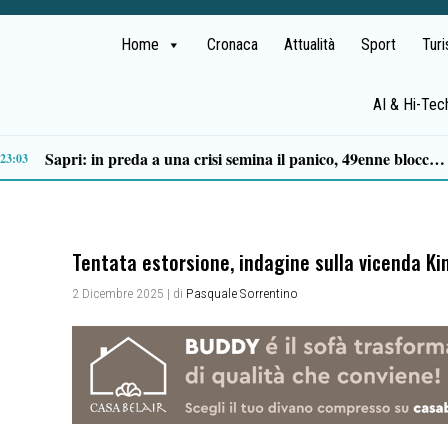
Home
Cronaca
Attualità
Sport
Tur
AI & Hi-Tec
Tortorella celebra la Fiera di San Basilio: tra antichi mestieri, bestiame e la musica della Bandabardò
14:49
Tentata estorsione, indagine sulla vicenda King
2 Dicembre 2025
| di
Pasquale Sorrentino