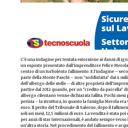
C’è una indagine per tentata estorsione ai danni di igno
un esposto presentato dall’imprenditore Felice Merola, 
centro di un turbolento fallimento. E l’indagine – s
parte della Monte Paschi – non “soddisfatta” dai 4 milio
dell’albergo delle stelle – di altre proprietà dell’impr
partire dal 2012 quando, per un “credito da parcella” d
albergo cilentano venne dichiarata fallita. Pochi mesi
perizia – la struttura, in quanto la famiglia Merola era v
euro. Il perito del Tribunale di Salerno, dopo il fallime
soli sei mesi, 12,5 milioni di euro. La vendita è stata poi
per anni di star internazionali, è andato sempre vers
un’altra storia. Nel procedimento del fallimento e acqu