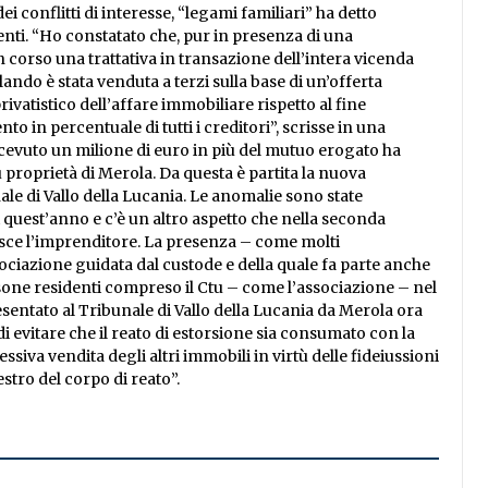
 conflitti di interesse, “legami familiari” ha detto
renti. “Ho constatato che, pur in presenza di una
 corso una trattativa in transazione dell’intera vicenda
lando è stata venduta a terzi sulla base di un’offerta
rivatistico dell’affare immobiliare rispetto al fine
o in percentuale di tutti i creditori”, scrisse in una
cevuto un milione di euro in più del mutuo erogato ha
 proprietà di Merola. Da questa è partita la nuova
ale di Vallo della Lucania. Le anomalie sono state
 quest’anno e c’è un altro aspetto che nella seconda
sce l’imprenditore. La presenza – come molti
ociazione guidata dal custode e della quale fa parte anche
rsone residenti compreso il Ctu – come l’associazione – nel
esentato al Tribunale di Vallo della Lucania da Merola ora
i evitare che il reato di estorsione sia consumato con la
ssiva vendita degli altri immobili in virtù delle fideiussioni
tro del corpo di reato”.