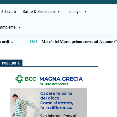
 & Lavoro
Salute & Benessere
Lifestyle
Ambiente
Capaccio Paestum spazio di legalità: oltre 43 ettari di beni confiscati destinati a progetti sociali
14:14
PUBBLICITÀ