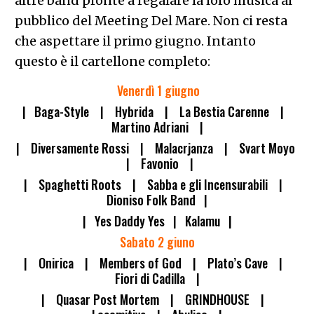
altre band pronte a regalare la loro musica al
pubblico del Meeting Del Mare. Non ci resta
che aspettare il primo giugno. Intanto
questo è il cartellone completo:
Venerdì 1 giugno
| Baga-Style | Hybrida | La Bestia Carenne |
Martino Adriani |
| Diversamente Rossi | Malacrjanza | Svart Moyo
| Favonio |
| Spaghetti Roots | Sabba e gli Incensurabili |
Dioniso Folk Band |
| Yes Daddy Yes | Kalamu |
Sabato 2 giuno
| Onirica | Members of God | Plato’s Cave |
Fiori di Cadilla |
| Quasar Post Mortem | GRINDHOUSE |