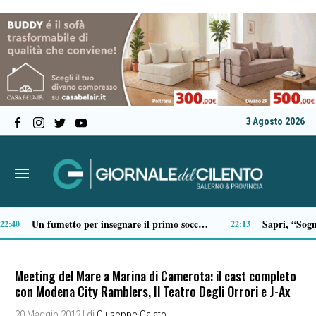
3 Agosto 2026
Scario, Sorrentino: «Barche troppo vicine alla costa della Molara, più controlli»
19:18
Meeting del Mare a Marina di Camerota: il cast completo
con Modena City Ramblers, Il Teatro Degli Orrori e J-Ax
20 Maggio 2012
| di
Giuseppe Galato