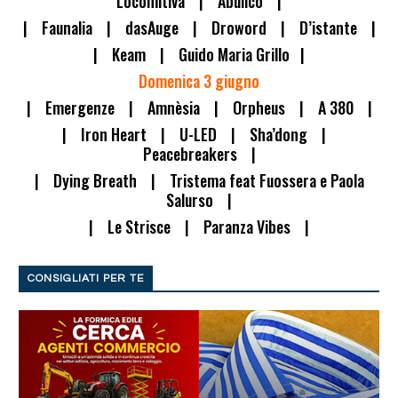
Locomitiva | Abulico |
| Faunalia | dasAuge | Droword | D’istante |
| Keam | Guido Maria Grillo |
Domenica 3 giugno
| Emergenze | Amnèsia | Orpheus | A 380 |
| Iron Heart | U-LED | Sha’dong |
Peacebreakers |
| Dying Breath | Tristema feat Fuossera e Paola
Salurso |
| Le Strisce | Paranza Vibes |
CONSIGLIATI PER TE