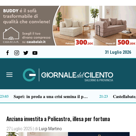
31 Luglio 2026
Ascea, nuova giunta per Sansone: Filippo Dragone vicesindaco, Egidio Criscuolo assessore ai Lavori Pubblici
Tortorella celebra la Fiera di San Basilio: tra antichi mestieri, bestiame e la musica della Bandabardò
14:51
14
Anziana investita a Policastro, illesa per fortuna
27 Luglio 2025
| di
Luigi Martino