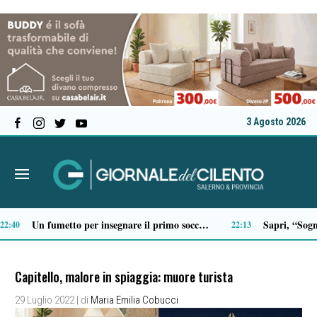
3 Agosto 2026
Scario, Sorrentino: «Barche troppo vicine alla costa della Molara, più controlli»
:19
19:18
Capitello, malore in spiaggia: muore turista
29 Luglio 2022
| di
Maria Emilia Cobucci