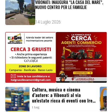
VIBONATI: INAUGURA “LA CASA DEL MARE”,
NUOVO CENTRO PER LE FAMIGLIE
14 Luglio 2026
Cultura, musica e cinema
d’autore: a Vibonati al via
un’estate ricca di eventi con Irene
Grandi, Enzo Avitabile e il
1 Lug
Villammare Film Festival