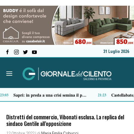
31 Luglio 2026
 di San Basilio: tra antichi mestieri, bestiame e la musica della Bandabardò
Premio Terre del Bussento, si alza il sipario: stasera Roberto Fico apre l’11ª edizione
14:49
14:35
Distretti del commercio, Vibonati esclusa. La replica del
sindaco Gentile all’opposizione
12 Ottobre 2022
| di
Maria Emilia Cobucci