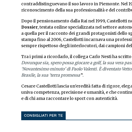
contraddistinguevano il suo lavoro in Piemonte. Nel 19
riconoscimento della sua professionalità e del contrib
Dopo il pensionamento dalla Rai nel 1999, Castellotti n
Dossier
, testata online specializzata nel settore auto
a quella per il racconto dei grandi protagonisti dello 
stampa fino al 2006, Castellotti incarnava una professio
sempre rispettoso degli interlocutori, dai campioni del 
Tra i primi a ricordarlo, il collega Carlo Nesti ha scritt
Dovunque sia, spero possa giocare a golf, la sua vera pass
‘Novantesimo minuto’ di Paolo Valenti. È diventato Vettor
Brasile, la sua ‘terra promessa’
”.
Cesare Castellotti lascia un’eredità fatta di rigore, el
univa competenza, precisione e umanità, e che continue
e di chi ama raccontare lo sport con autenticità.
CONSIGLIATI PER TE