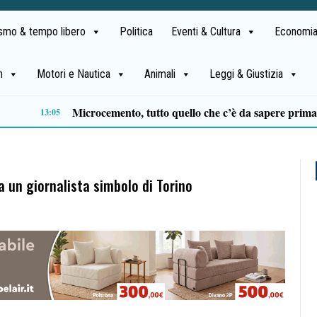
ismo & tempo libero
Politica
Eventi & Cultura
Economia
h
Motori e Nautica
Animali
Leggi & Giustizia
Al Festival dell’Aspide arriva “Il tempo delle radici”: un cammino immersivo tra memoria, mindfulness e sapori
10:54
a un giornalista simbolo di Torino