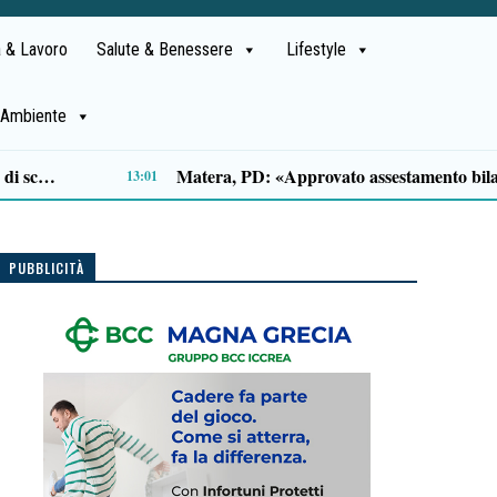
 & Lavoro
Salute & Benessere
Lifestyle
Ambiente
Tamponamento sulla litoranea di Pontecagnano: due ragazze ferite, madre e figlia illese
10:33
PUBBLICITÀ