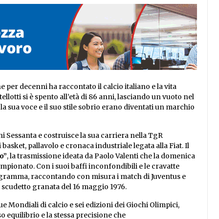
 per decenni ha raccontato il calcio italiano e la vita
llotti si è spento all’età di 86 anni, lasciando un vuoto nel
a sua voce e il suo stile sobrio erano diventati un marchio
nni Sessanta e costruisce la sua carriera nella TgR
sket, pallavolo e cronaca industriale legata alla Fiat. Il
o”
, la trasmissione ideata da Paolo Valenti che la domenica
ampionato. Con i suoi baffi inconfondibili e le cravatte
programma, raccontando con misura i match di Juventus e
scudetto granata del 16 maggio 1976.
que Mondiali di calcio e sei edizioni dei Giochi Olimpici,
o equilibrio e la stessa precisione che