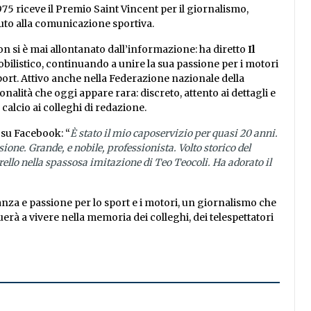
75 riceve il Premio Saint Vincent per il giornalismo,
uto alla comunicazione sportiva.
on si è mai allontanato dall’informazione: ha diretto
Il
mobilistico, continuando a unire la sua passione per i motori
sport. Attivo anche nella Federazione nazionale della
nalità che oggi appare rara: discreto, attento ai dettagli e
calcio ai colleghi di redazione.
o su Facebook: “
È stato il mio caposervizio per quasi 20 anni.
ione. Grande, e nobile, professionista. Volto storico del
ello nella spassosa imitazione di Teo Teocoli. Ha adorato il
eganza e passione per lo sport e i motori, un giornalismo che
rà a vivere nella memoria dei colleghi, dei telespettatori