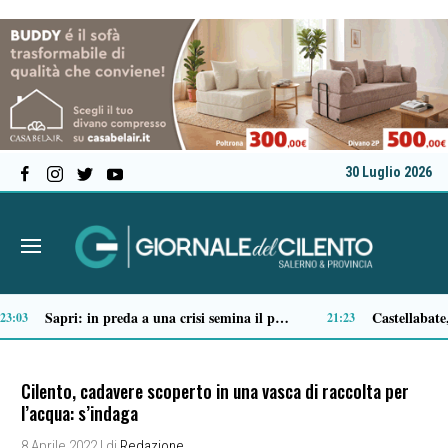
30 Luglio 2026
Tortorella celebra la Fiera di San Basilio: tra antichi mestieri, bestiame e la musica della Bandabardò
14:51
14:49
Cilento, cadavere scoperto in una vasca di raccolta per
l’acqua: s’indaga
8 Aprile 2022
| di
Redazione