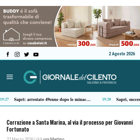
2 Agosto 2026
Tragico incidente sulla Cilentana: muore motociclista di 37 anni
1
13:20
Corruzione a Santa Marina, al via il processo per Giovanni
Fortunato
27 Marzo 2026
| di
Luigi Martino