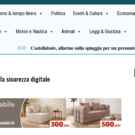
ismo & tempo libero
Politica
Eventi & Cultura
Economia
h
Motori e Nautica
Animali
Leggi & Giustizia
Capaccio Paestum spazio di legalità: oltre 43 ettari di beni confiscati destinati a progetti sociali
14:35
la sicurezza digitale