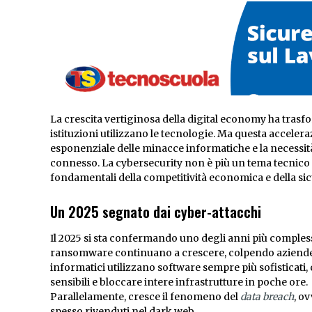
La crescita vertiginosa della digital economy ha trasf
istituzioni utilizzano le tecnologie. Ma questa accele
esponenziale delle minacce informatiche e la necessità
connesso. La cybersecurity non è più un tema tecnico ris
fondamentali della competitività economica e della si
Un 2025 segnato dai cyber-attacchi
Il 2025 si sta confermando uno degli anni più complessi 
ransomware continuano a crescere, colpendo aziende, en
informatici utilizzano software sempre più sofisticati,
sensibili e bloccare intere infrastrutture in poche ore.
Parallelamente, cresce il fenomeno del
data breach
, o
spesso rivenduti nel dark web.