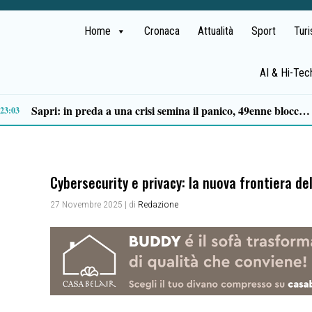
Home
Cronaca
Attualità
Sport
Tur
AI & Hi-Tec
Premio Terre del Bussento, si alza il sipario: stasera Roberto Fico apre l’11ª edizione
Cybersecurity e privacy: la nuova frontiera del
27 Novembre 2025
| di
Redazione