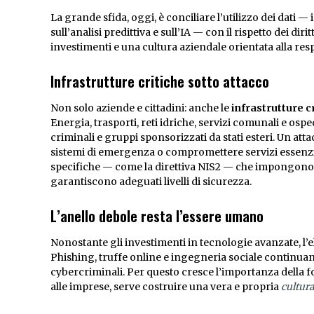
La grande sfida, oggi, è conciliare l’utilizzo dei dati 
sull’analisi predittiva e sull’IA — con il rispetto dei di
investimenti e una cultura aziendale orientata alla resp
Infrastrutture critiche sotto attacco
Non solo aziende e cittadini: anche le
infrastrutture c
Energia, trasporti, reti idriche, servizi comunali e osp
criminali e gruppi sponsorizzati da stati esteri. Un at
sistemi di emergenza o compromettere servizi essenzi
specifiche — come la direttiva NIS2 — che impongono r
garantiscono adeguati livelli di sicurezza.
L’anello debole resta l’essere umano
Nonostante gli investimenti in tecnologie avanzate, l’
Phishing, truffe online e ingegneria sociale continuan
cybercriminali. Per questo cresce l’importanza della fo
alle imprese, serve costruire una vera e propria
cultura