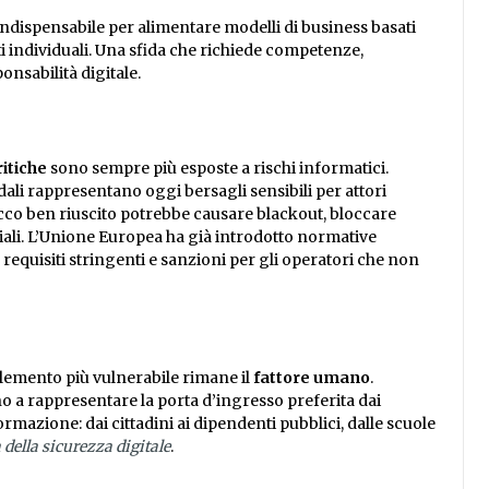
— indispensabile per alimentare modelli di business basati
ritti individuali. Una sfida che richiede competenze,
onsabilità digitale.
ritiche
sono sempre più esposte a rischi informatici.
edali rappresentano oggi bersagli sensibili per attori
tacco ben riuscito potrebbe causare blackout, bloccare
ali. L’Unione Europea ha già introdotto normative
equisiti stringenti e sanzioni per gli operatori che non
elemento più vulnerabile rimane il
fattore umano
.
o a rappresentare la porta d’ingresso preferita dai
rmazione: dai cittadini ai dipendenti pubblici, dalle scuole
 della sicurezza digitale
.