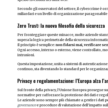
Secondo gli osservatori del settore, il cybercrime è or
miliardari e un livello di organizzazione paragonabile a
Zero Trust: la nuova filosofia della sicurezza
Per fronteggiare queste minacce, molte aziende stanno
supera la logica perimetrale della sicurezza informatic
Il principio è semplice:
non fidarsi mai, verificare s
Ogni accesso, interno o esterno, viene controllato, mon
intrusioni.
Questa impostazione, unita a sistemi di autenticazione
continuo, sta diventando lo standard per le organizzaz
Privacy e regolamentazione: l’Europa alza l’as
Sul fronte della privacy, l’Unione Europea prosegue s
normative per rafforzare la protezione dei dati e regola
Le aziende sono sempre più chiamate a gestire i dati p
governance
e procedure di valutazione dell’impatto sull