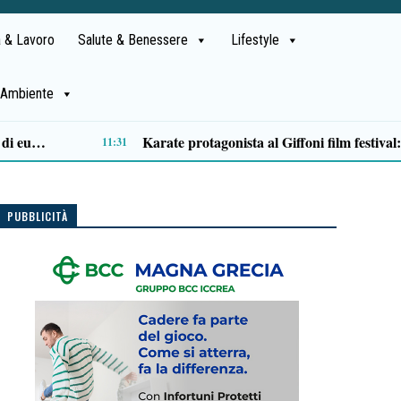
 & Lavoro
Salute & Benessere
Lifestyle
Ambiente
Cilentana chiusa oggi per lavori: stop al traffico dalle 14.30 alle 17.30
09:05
PUBBLICITÀ