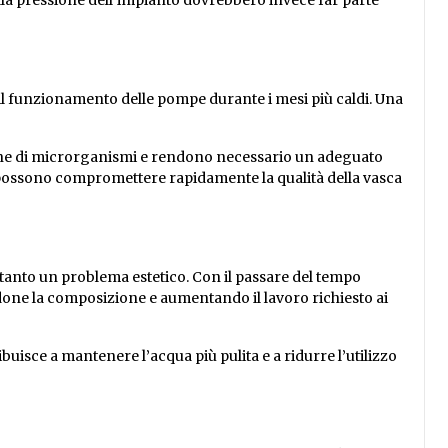
 della pressione dell’impianto dovrebbero invece far parte
 il funzionamento delle pompe durante i mesi più caldi. Una
ione di microrganismi e rendono necessario un adeguato
ti possono compromettere rapidamente la qualità della vasca
ltanto un problema estetico. Con il passare del tempo
one la composizione e aumentando il lavoro richiesto ai
buisce a mantenere l’acqua più pulita e a ridurre l’utilizzo