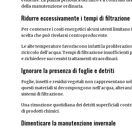
evidente. La pulizia periodica del filtro e il controllo
della manutenzione ordinaria.
Ridurre eccessivamente i tempi di filtrazione
Per contenere i costi energetici alcuni utenti limitano
scelta che può rivelarsi controproducente.
Le alte temperature favoriscono infatti la proliferaz
ricircolo dell’acqua. Tempi di filtrazione insufficien
e richiedere successivi trattamenti straordinari.
Ignorare la presenza di foglie e detriti
Foglie, insetti e residui vegetali non rappresentano so
questi materiali si decompongono nell’acqua, alterand
sistemi di filtrazione.
Una rimozione quotidiana dei detriti superficiali contri
di prodotti chimici.
Dimenticare la manutenzione invernale