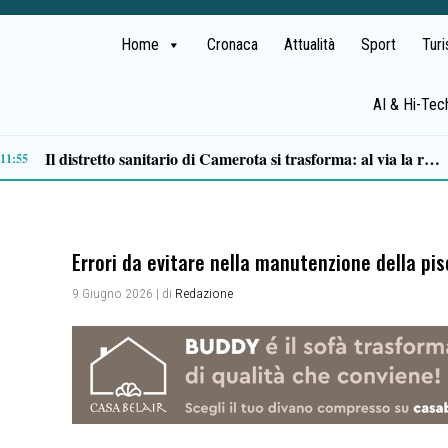
Home
Cronaca
Attualità
Sport
Tur
AI & Hi-Tec
Lite degenera a San Mango Piemonte: 35enne ferito con un coltello, denunciato un anziano
09:46
Errori da evitare nella manutenzione della pi
9 Giugno 2026
| di
Redazione