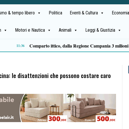
ismo & tempo libero
Politica
Eventi & Cultura
Economia
h
Motori e Nautica
Animali
Leggi & Giustizia
Tragedia Cilentana, fissati i funerali di Luigi Viscovo: 18enne indagato per omicidio colposo
scina: le disattenzioni che possono costare caro