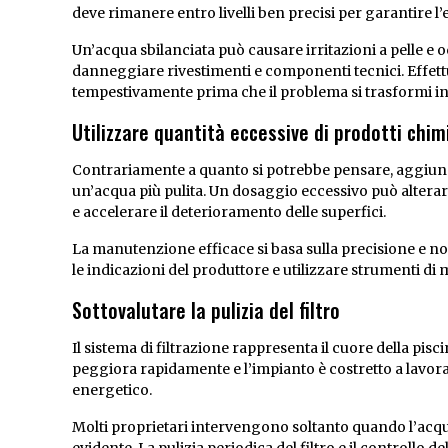
deve rimanere entro livelli ben precisi per garantire l’e
Un’acqua sbilanciata può causare irritazioni a pelle e o
danneggiare rivestimenti e componenti tecnici. Effettu
tempestivamente prima che il problema si trasformi in
Utilizzare quantità eccessive di prodotti chim
Contrariamente a quanto si potrebbe pensare, aggiunge
un’acqua più pulita. Un dosaggio eccessivo può alterare
e accelerare il deterioramento delle superfici.
La manutenzione efficace si basa sulla precisione e no
le indicazioni del produttore e utilizzare strumenti di 
Sottovalutare la pulizia del filtro
Il sistema di filtrazione rappresenta il cuore della pisci
peggiora rapidamente e l’impianto è costretto a lavo
energetico.
Molti proprietari intervengono soltanto quando l’acqua