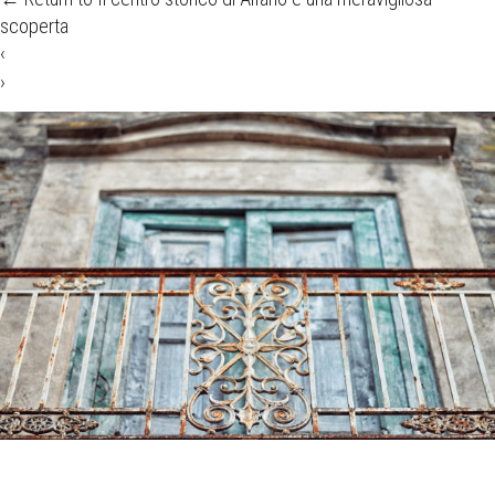
scoperta
‹
›