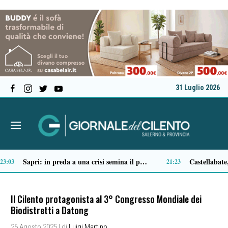
31 Luglio 2026
Tortorella celebra la Fiera di San Basilio: tra antichi mestieri, bestiame e la musica della Bandabardò
:51
14:49
Il Cilento protagonista al 3° Congresso Mondiale dei
Biodistretti a Datong
26 Agosto 2025
| di
Luigi Martino