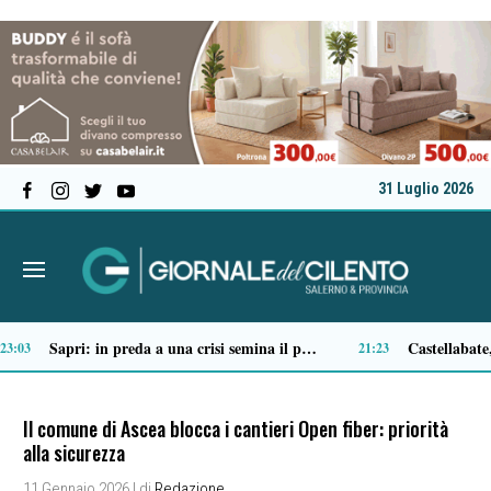
31 Luglio 2026
ubblici
Tortorella celebra la Fiera di San Basilio: tra antichi mestieri, bestiame e la musica della Bandabardò
14:51
14:49
Il comune di Ascea blocca i cantieri Open fiber: priorità
alla sicurezza
11 Gennaio 2026
| di
Redazione