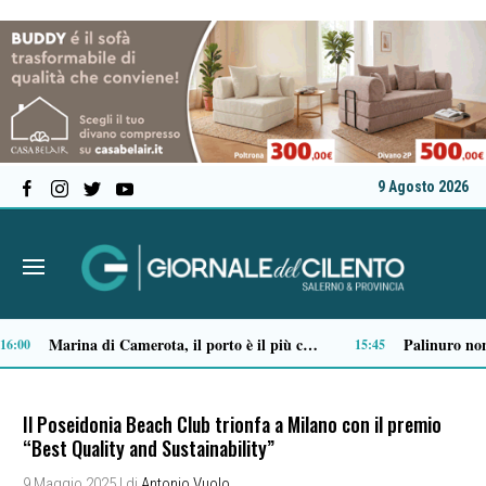
9 Agosto 2026
Ordigno bellico riaffiora in un terreno di Battipaglia: scatta la messa in sicurezza
09:03
09:01
Il Poseidonia Beach Club trionfa a Milano con il premio
“Best Quality and Sustainability”
9 Maggio 2025
| di
Antonio Vuolo