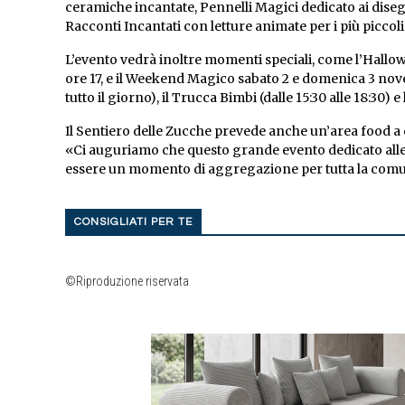
ceramiche incantate, Pennelli Magici dedicato ai disegn
Racconti Incantati con letture animate per i più piccoli
L’evento vedrà inoltre momenti speciali, come l’Hallo
ore 17, e il Weekend Magico sabato 2 e domenica 3 novem
tutto il giorno), il Trucca Bimbi (dalle 15:30 alle 18:30) e
Il Sentiero delle Zucche prevede anche un’area food a d
«Ci auguriamo che questo grande evento dedicato alle
essere un momento di aggregazione per tutta la comuni
CONSIGLIATI PER TE
©Riproduzione riservata