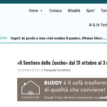
Home
Cronaca
Attualità
Sport
Tur
AI & Hi-Tec
Tortorella celebra la Fiera di San Basilio: tra antichi mestieri, bestiame e la musica della Bandabardò
14:49
«Il Sentiero delle Zucche» dal 31 ottobre al 3
18 Ottobre 2024
| di
Pasquale Sorrentino