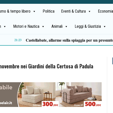
ismo & tempo libero
Politica
Eventi & Cultura
Economia
h
Motori e Nautica
Animali
Leggi & Giustizia
Premio Terre del Bussento, si alza il sipario: stasera Roberto Fico apre l’11ª edizione
14:35
 novembre nei Giardini della Certosa di Padula