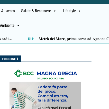
 & Lavoro
Salute & Benessere
Lifestyle
Ambiente
Capaccio Paestum spazio di legalità: oltre 43 ettari di beni confiscati destinati a progetti sociali
14:14
PUBBLICITÀ