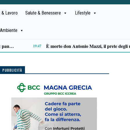
 & Lavoro
Salute & Benessere
Lifestyle
Ambiente
Ascea, Pietro D’Angiolillo: «La nuova giunta guarda al futuro, con gli occhi del passato»
PUBBLICITÀ