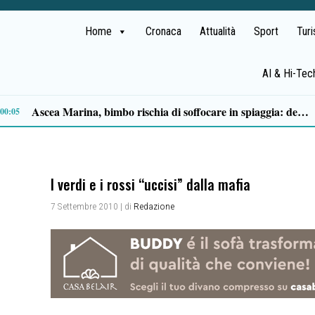
Home
Cronaca
Attualità
Sport
Tur
AI & Hi-Tec
Milan in lutto, addio a Franco Baresi: il commosso saluto del club
13:53
I verdi e i rossi “uccisi” dalla mafia
7 Settembre 2010
| di
Redazione