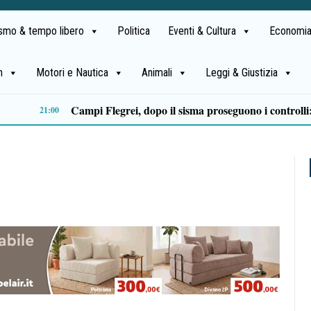
ismo & tempo libero
Politica
Eventi & Cultura
Economia
h
Motori e Nautica
Animali
Leggi & Giustizia
Castellabate, Spinelli e Di Luccia uniscono le forze in vista delle comunali 2027
13:32