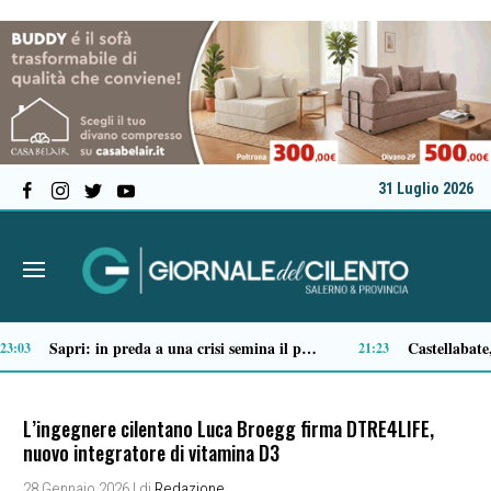
31 Luglio 2026
Tortorella celebra la Fiera di San Basilio: tra antichi mestieri, bestiame e la musica della Bandabardò
14:51
14:49
L’ingegnere cilentano Luca Broegg firma DTRE4LIFE,
nuovo integratore di vitamina D3
28 Gennaio 2026
| di
Redazione