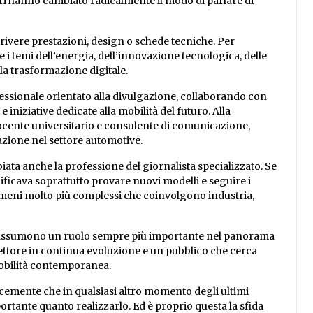
ttori hanno cambiato radicalmente il modo di parlare di
crivere prestazioni, design o schede tecniche. Per
 temi dell’energia, dell’innovazione tecnologica, delle
ella trasformazione digitale.
fessionale orientato alla divulgazione, collaborando con
 iniziative dedicate alla mobilità del futuro. Alla
 docente universitario e consulente di comunicazione,
azione nel settore automotive.
ata anche la professione del giornalista specializzato. Se
ificava soprattutto provare nuovi modelli e seguire i
nomeni molto più complessi che coinvolgono industria,
a assumono un ruolo sempre più importante nel panorama
settore in continua evoluzione e un pubblico che cerca
obilità contemporanea.
ocemente che in qualsiasi altro momento degli ultimi
rtante quanto realizzarlo. Ed è proprio questa la sfida