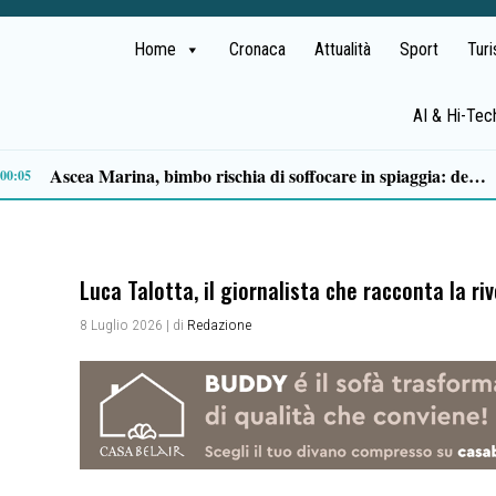
Home
Cronaca
Attualità
Sport
Tur
AI & Hi-Tec
Milan in lutto, addio a Franco Baresi: il commosso saluto del club
13:53
Luca Talotta, il giornalista che racconta la ri
8 Luglio 2026
| di
Redazione