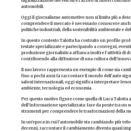
digitalizzazione dei veicoli e l’arrivo di nuovi costru
automobili.
Oggi il giornalismo automotive non si limita più a des
comprendere il mercato è necessario conoscere anche i
politiche industriali, della sostenibilità ambientale e d
In questo contesto Talotta ha costruito un profilo pro
testate specializzate e partecipando a convegni, eventi e
produzione giornalistica affianca inoltre l’attività di
contribuendo alla diffusione di una cultura dell’innov
Il suo lavoro rappresenta un esempio di come sia cambi
fino a pochi anni fa raccontare il mondo dell’auto sign
saloni internazionali, oggi significa interpretare fe
ambiente, tecnologia ed economia.
Per questo motivo figure come quella di Luca Talott
dell’informazione specializzata: fare da ponte tra un 
strumenti per comprendere le trasformazioni della m
In un’epoca in cui l’automobile sta cambiando più vel
decenni, raccontare il cambiamento diventa quasi impo