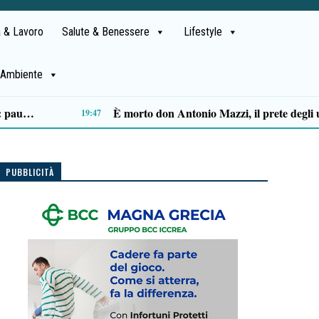
 & Lavoro
Salute & Benessere
Lifestyle
Ambiente
Ascea, Pietro D’Angiolillo: «La nuova giunta guarda al futuro, con gli occhi del passato»
13:11
PUBBLICITÀ