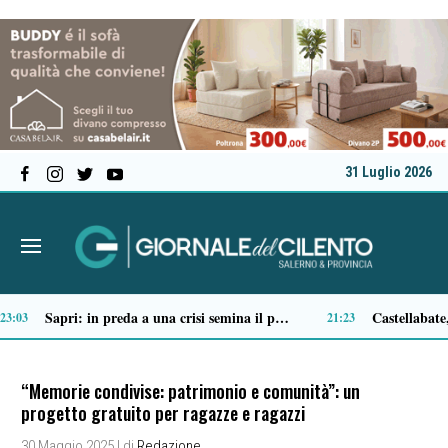
31 Luglio 2026
Tortorella celebra la Fiera di San Basilio: tra antichi mestieri, bestiame e la musica della Bandabardò
14:51
14:49
“Memorie condivise: patrimonio e comunità”: un
progetto gratuito per ragazze e ragazzi
30 Maggio 2025
| di
Redazione