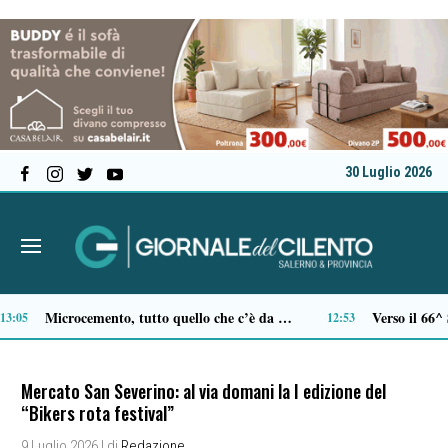
30 Luglio 2026
Al Festival dell’Aspide arriva “Il tempo delle radici”: un cammino immersivo tra memoria, mindfulness e sapori
1:15
10:54
Mercato San Severino: al via domani la I edizione del
“Bikers rota festival”
9 Luglio 2026
| di
Redazione