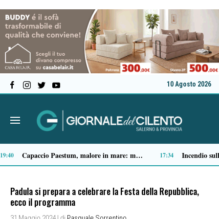
10 Agosto 2026
Spari a Pastena, il ventenne ferito lascia l’ospedale: si indaga sul vero obiettivo
09:05
09:04
Padula si prepara a celebrare la Festa della Repubblica,
ecco il programma
31 Maggio 2024
| di
Pasquale Sorrentino