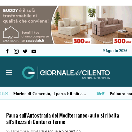
9 Agosto 2026
Ordigno bellico riaffiora in un terreno di Battipaglia: scatta la messa in sicurezza
09:03
09:01
Paura sull’Autostrada del Mediterraneo: auto si ribalta
all’altezza di Contursi Terme
23 Dicembre 2024
| di
Pasquale Sorrentino