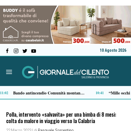
10 Agosto 2026
Salerno, sex worker nella zona dell’Arechi: segnalazioni vicino allo stadio
Salerno, presunta aggressione in un casolare: rintracciato un uomo nella notte
09:05
08:54
Polla, intervento «salvavita» per una bimba di 8 mesi:
colta da malore in viaggio verso la Calabria
22 Marzo 2023
| di
Pasquale Sorrentino