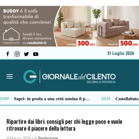
31 Luglio 2026
Tortorella celebra la Fiera di San Basilio: tra antichi mestieri, bestiame e la musica della Bandabardò
14:51
14:49
Ripartire dai libri: consigli per chi legge poco e vuole
ritrovare il piacere della lettura
4 Marzo 2026
| di
Redazione