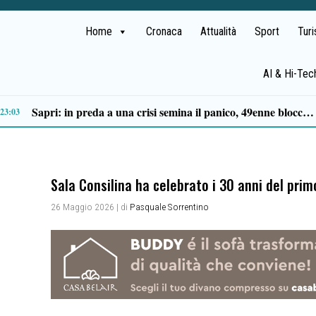
Home
Cronaca
Attualità
Sport
Tur
AI & Hi-Tec
Tortorella celebra la Fiera di San Basilio: tra antichi mestieri, bestiame e la musica della Bandabardò
14:49
Sala Consilina ha celebrato i 30 anni del primo
26 Maggio 2026
| di
Pasquale Sorrentino