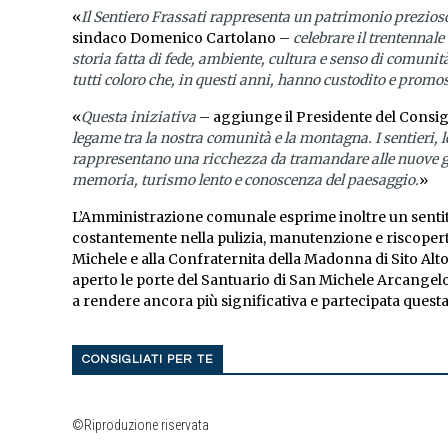
«
Il Sentiero Frassati rappresenta un patrimonio prezioso 
sindaco Domenico Cartolano –
celebrare il trentennale
storia fatta di fede, ambiente, cultura e senso di comunit
tutti coloro che, in questi anni, hanno custodito e promo
«
Questa iniziativa
– aggiunge il Presidente del Consi
legame tra la nostra comunità e la montagna. I sentieri, le
rappresentano una ricchezza da tramandare alle nuove ge
memoria, turismo lento e conoscenza del paesaggio.
»
L’Amministrazione comunale esprime inoltre un senti
costantemente nella pulizia, manutenzione e riscoperta d
Michele e alla Confraternita della Madonna di Sito Alto 
aperto le porte del Santuario di San Michele Arcangelo
a rendere ancora più significativa e partecipata quest
CONSIGLIATI PER TE
©Riproduzione riservata