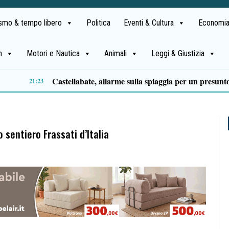
ismo & tempo libero
Politica
Eventi & Cultura
Economia
h
Motori e Nautica
Animali
Leggi & Giustizia
Premio Terre del Bussento, si alza il sipario: stasera Roberto Fico apre l’11ª edizione
14:35
 sentiero Frassati d’Italia