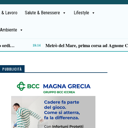
 & Lavoro
Salute & Benessere
Lifestyle
Ambiente
Capaccio Paestum spazio di legalità: oltre 43 ettari di beni confiscati destinati a progetti sociali
14:14
PUBBLICITÀ