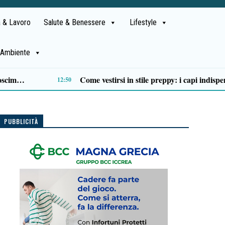
 & Lavoro
Salute & Benessere
Lifestyle
Ambiente
Montano Antilia celebra i sapori del Cilento: torna la Sagra dei Fiuriddi e Ruspitieddi
E
10:01
PUBBLICITÀ