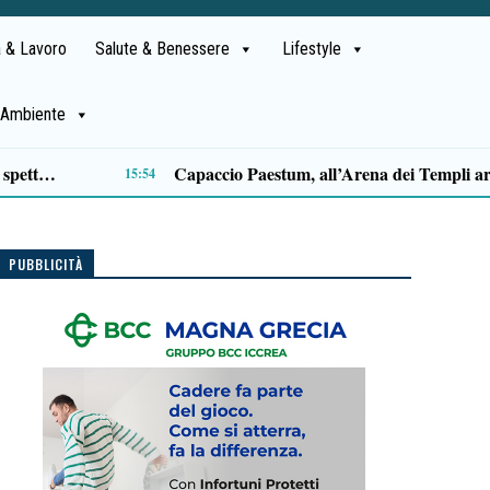
 & Lavoro
Salute & Benessere
Lifestyle
Ambiente
Francesco Paolo Infante sul podio alla Traversata dello Stretto di Messina
13:56
PUBBLICITÀ