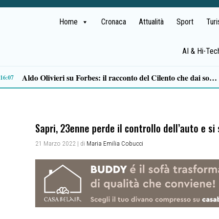
Home
Cronaca
Attualità
Sport
Tur
AI & Hi-Tec
Carceri, Di Giacomo: «Sistema fuori controllo, la Campania è a rischio rivolte»
14:39
Sapri, 23enne perde il controllo dell’auto e s
21 Marzo 2022
| di
Maria Emilia Cobucci