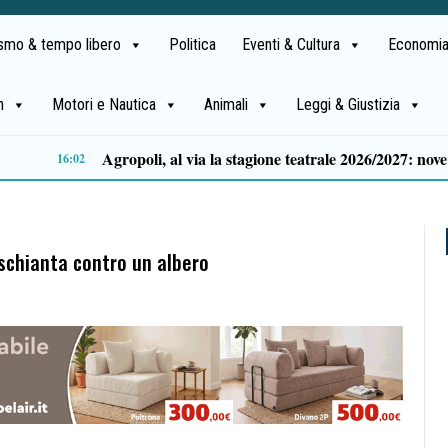
ismo & tempo libero
Politica
Eventi & Cultura
Economia
h
Motori e Nautica
Animali
Leggi & Giustizia
Capaccio Paestum, continua “Contrade in fiore”: c’è tempo fino al 21 settembre per partecipare
14:18
i schianta contro un albero