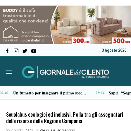
3 Agosto 2026
Scario, Sorrentino: «Barche troppo vicine alla costa della Molara, più controlli»
19:19
19:18
Scuolabus ecologici ed inclusivi, Polla tra gli assegnatari
delle risorse della Regione Campania
22 Agosto 2024
| di
Pasquale Sorrentino