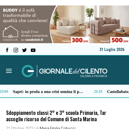
31 Luglio 2026
Ascea, nuova giunta per Sansone: Filippo Dragone vicesindaco, Egidio Criscuolo assessore ai Lavori Pubblici
Tortorella celebra la Fiera di San Basilio: tra antichi mestieri, bestiame e la musica della Bandabardò
14:51
14:49
Sdoppiamento classi 2° e 3° scuola Primaria, Tar
accoglie ricorso del Comune di Santa Marina
21 Ottobre 2022
| di
Maria Emilia Cobucci